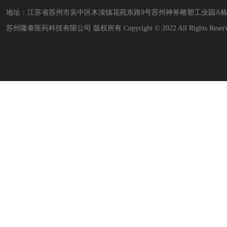
地址：江苏省苏州市吴中区木渎镇花苑东路9号苏州神斧雕塑工业园A栋4层4-A
苏州隆泰医药科技有限公司 版权所有 Copyright © 2022 All Rights Reserved