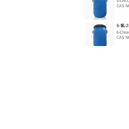
5-CHL
CAS NO
6-氯-
6-Chlor
CAS NO
3-溴-
3-Brom
CAS NO
4-氨基
2,6-dic
CAS NO