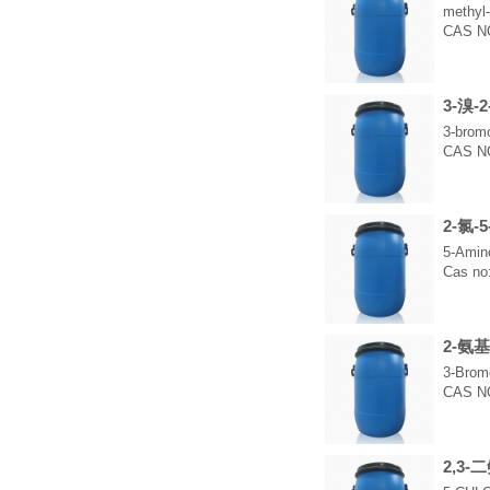
methyl
CAS NO
3-溴-
3-bromo
CAS N
2-氯-
5-Amino
Cas no
2-氨基
3-Brom
CAS NO
2,3-