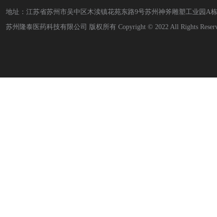
地址：江苏省苏州市吴中区木渎镇花苑东路9号苏州神斧雕塑工业园A栋4层4-A
苏州隆泰医药科技有限公司 版权所有 Copyright © 2022 All Rights Reserved